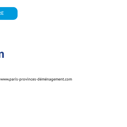
RE
m
t
www.paris-provinces-déménagement.com