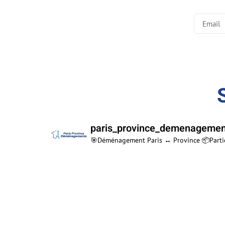
paris_province_demenagemen
🎯Déménagement Paris ↔ Province 📦Particu